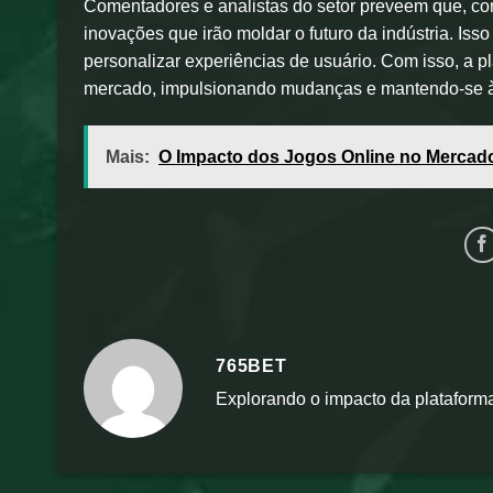
Comentadores e analistas do setor preveem que, com
inovações que irão moldar o futuro da indústria. Isso 
personalizar experiências de usuário. Com isso, a p
mercado, impulsionando mudanças e mantendo-se à f
Mais:
O Impacto dos Jogos Online no Mercado
765BET
Explorando o impacto da plataform