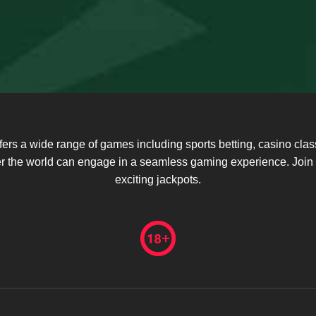
fers a wide range of games including sports betting, casino classi
over the world can engage in a seamless gaming experience. Joi
exciting jackpots.