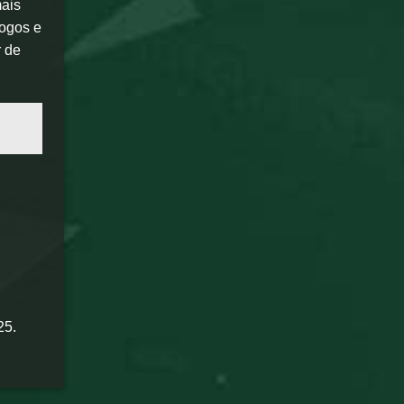
mais
jogos e
r de
25.