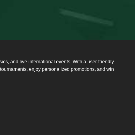
cs, and live international events. With a user-friendly
n tournaments, enjoy personalized promotions, and win