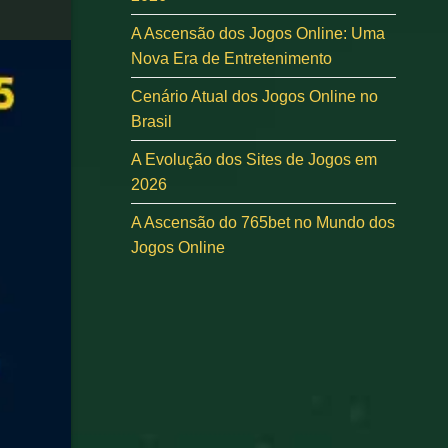
A Ascensão dos Jogos Online: Uma
Nova Era de Entretenimento
Cenário Atual dos Jogos Online no
Brasil
A Evolução dos Sites de Jogos em
2026
A Ascensão do 765bet no Mundo dos
Jogos Online