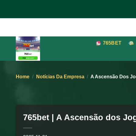
Skip
to
content
765BET
Home
/
Notícias Da Empresa
/
A Ascensão Dos Jo
765bet | A Ascensão dos Jo