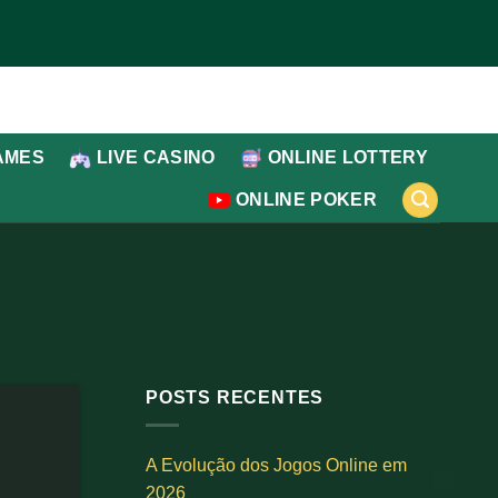
AMES
LIVE CASINO
ONLINE LOTTERY
ONLINE POKER
POSTS RECENTES
A Evolução dos Jogos Online em
2026