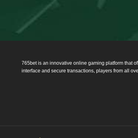
765bet is an innovative online gaming platform that of
interface and secure transactions, players from all 