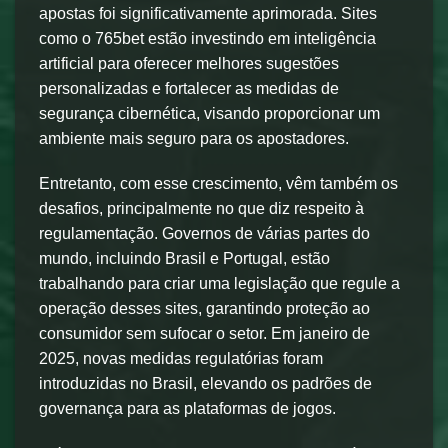
apostas foi significativamente aprimorada. Sites
como o 765bet estão investindo em inteligência
artificial para oferecer melhores sugestões
personalizadas e fortalecer as medidas de
segurança cibernética, visando proporcionar um
ambiente mais seguro para os apostadores.
Entretanto, com esse crescimento, vêm também os
desafios, principalmente no que diz respeito à
regulamentação. Governos de várias partes do
mundo, incluindo Brasil e Portugal, estão
trabalhando para criar uma legislação que regule a
operação desses sites, garantindo proteção ao
consumidor sem sufocar o setor. Em janeiro de
2025, novas medidas regulatórias foram
introduzidas no Brasil, elevando os padrões de
governança para as plataformas de jogos.