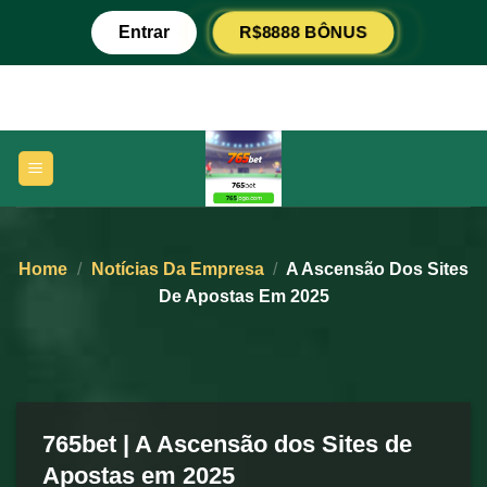
Skip
R$8888 BÔNUS
Entrar
to
content
Home
/
Notícias Da Empresa
/
A Ascensão Dos Sites
De Apostas Em 2025
765bet | A Ascensão dos Sites de
Apostas em 2025