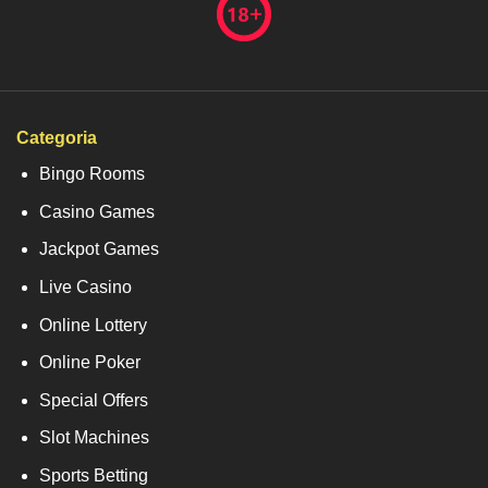
Categoria
Bingo Rooms
Casino Games
Jackpot Games
Live Casino
Online Lottery
Online Poker
Special Offers
Slot Machines
Sports Betting