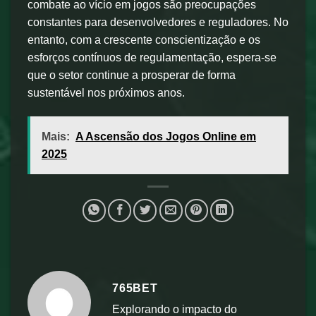
combate ao vício em jogos são preocupações
constantes para desenvolvedores e reguladores. No
entanto, com a crescente conscientização e os
esforços contínuos de regulamentação, espera-se
que o setor continue a prosperar de forma
sustentável nos próximos anos.
Mais:
A Ascensão dos Jogos Online em
2025
765BET
Explorando o impacto do