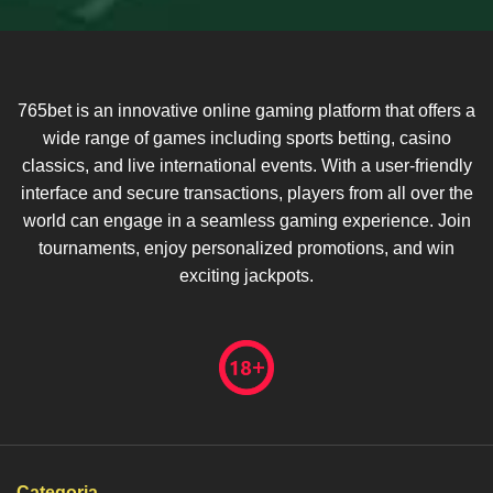
765bet is an innovative online gaming platform that offers a
wide range of games including sports betting, casino
classics, and live international events. With a user-friendly
interface and secure transactions, players from all over the
world can engage in a seamless gaming experience. Join
tournaments, enjoy personalized promotions, and win
exciting jackpots.
Categoria