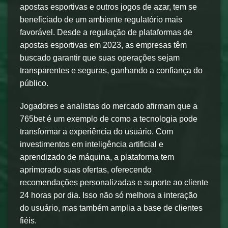
apostas esportivas e outros jogos de azar, tem se
beneficiado de um ambiente regulatório mais
favorável. Desde a regulação de plataformas de
apostas esportivas em 2023, as empresas têm
buscado garantir que suas operações sejam
transparentes e seguras, ganhando a confiança do
público.
Jogadores e analistas do mercado afirmam que a
765bet é um exemplo de como a tecnologia pode
transformar a experiência do usuário. Com
investimentos em inteligência artificial e
aprendizado de máquina, a plataforma tem
aprimorado suas ofertas, oferecendo
recomendações personalizadas e suporte ao cliente
24 horas por dia. Isso não só melhora a interação
do usuário, mas também amplia a base de clientes
fiéis.