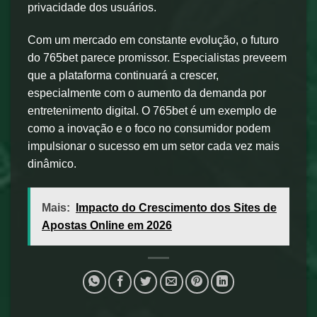
privacidade dos usuários.
Com um mercado em constante evolução, o futuro
do 765bet parece promissor. Especialistas preveem
que a plataforma continuará a crescer,
especialmente com o aumento da demanda por
entretenimento digital. O 765bet é um exemplo de
como a inovação e o foco no consumidor podem
impulsionar o sucesso em um setor cada vez mais
dinâmico.
Mais:
Impacto do Crescimento dos Sites de
Apostas Online em 2026