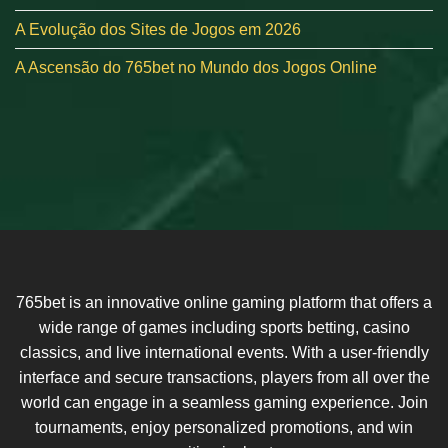
A Evolução dos Sites de Jogos em 2026
A Ascensão do 765bet no Mundo dos Jogos Online
765bet is an innovative online gaming platform that offers a
wide range of games including sports betting, casino
classics, and live international events. With a user-friendly
interface and secure transactions, players from all over the
world can engage in a seamless gaming experience. Join
tournaments, enjoy personalized promotions, and win