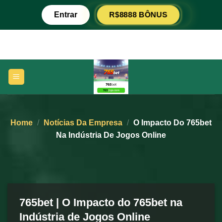
Skip
Entrar
R$8888 BÔNUS
to
content
Home
/
Notícias Da Empresa
/
O Impacto Do 765bet
Na Indústria De Jogos Online
765bet | O Impacto do 765bet na
Indústria de Jogos Online