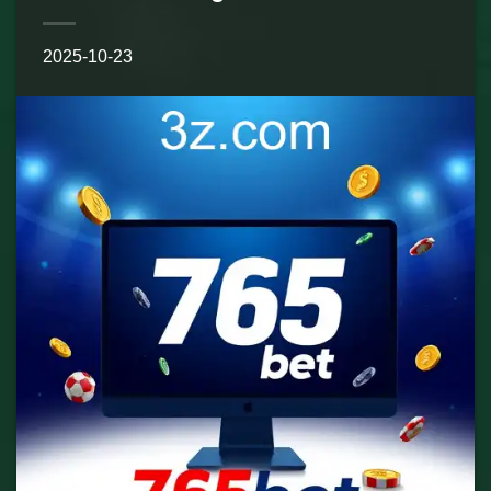
2025-10-23