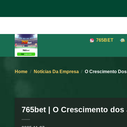
Skip
to
content
765BET
Home
/
Notícias Da Empresa
/
O Crescimento Dos
765bet | O Crescimento dos