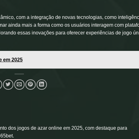
nâmico, com a integração de novas tecnologias, como inteligênc
ormar ainda mais a forma como os usuários interagem com plata
xplorando essas inovações para oferecer experiências de jogo ún
e em 2025
nto dos jogos de azar online em 2025, com destaque para
65bet.