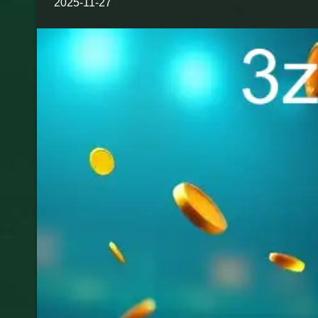
2025-11-27