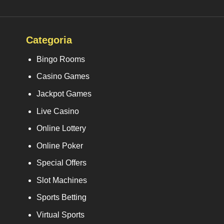
Categoria
Bingo Rooms
Casino Games
Jackpot Games
Live Casino
Online Lottery
Online Poker
Special Offers
Slot Machines
Sports Betting
Virtual Sports