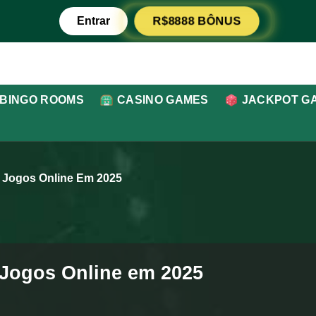
R$8888 BÔNUS
Entrar
BINGO ROOMS
CASINO GAMES
JACKPOT G
 Jogos Online Em 2025
 Jogos Online em 2025