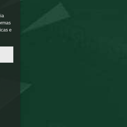
ia
formas
icas e