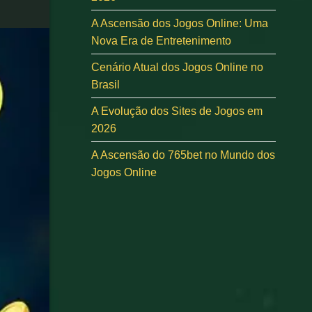
A Ascensão dos Jogos Online: Uma
Nova Era de Entretenimento
Cenário Atual dos Jogos Online no
Brasil
A Evolução dos Sites de Jogos em
2026
A Ascensão do 765bet no Mundo dos
Jogos Online