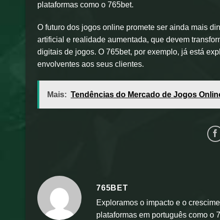
plataformas como o 765bet.
O futuro dos jogos online promete ser ainda mais di
artificial e realidade aumentada, que devem transf
digitais de jogos. O 765bet, por exemplo, já está e
envolventes aos seus clientes.
Mais:
Tendências do Mercado de Jogos Onlin
765BET
Exploramos o impacto e o crescime
plataformas em português como o 7