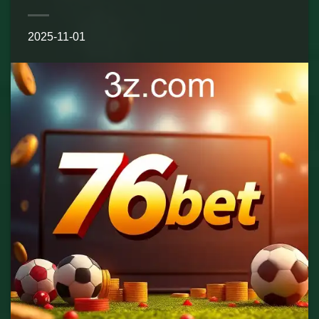
2025-11-01