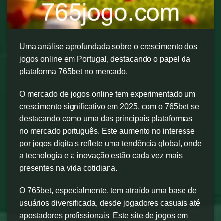
Uma análise aprofundada sobre o crescimento dos
jogos online em Portugal, destacando o papel da
plataforma 765bet no mercado.
O mercado de jogos online tem experimentado um
crescimento significativo em 2025, com o 765bet se
destacando como uma das principais plataformas
no mercado português. Este aumento no interesse
por jogos digitais reflete uma tendência global, onde
a tecnologia e a inovação estão cada vez mais
presentes na vida cotidiana.
O 765bet, especialmente, tem atraído uma base de
usuários diversificada, desde jogadores casuais até
apostadores profissionais. Este site de jogos em