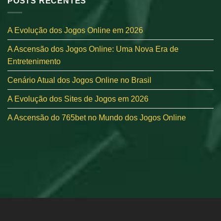
POSTS RECENTES
A Evolução dos Jogos Online em 2026
A Ascensão dos Jogos Online: Uma Nova Era de
Entretenimento
Cenário Atual dos Jogos Online no Brasil
A Evolução dos Sites de Jogos em 2026
A Ascensão do 765bet no Mundo dos Jogos Online