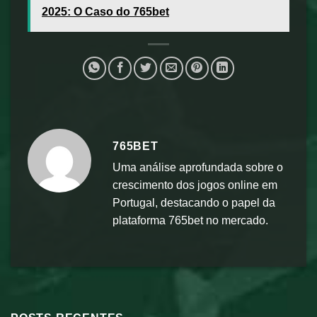
2025: O Caso do 765bet
765BET
Uma análise aprofundada sobre o
crescimento dos jogos online em
Portugal, destacando o papel da
plataforma 765bet no mercado.