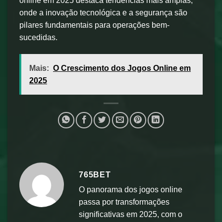
online em 2025 destaca tendências mais amplas,
onde a inovação tecnológica e a segurança são
pilares fundamentais para operações bem-
sucedidas.
Mais:
O Crescimento dos Jogos Online em
2025
765BET
O panorama dos jogos online
passa por transformações
significativas em 2025, com o