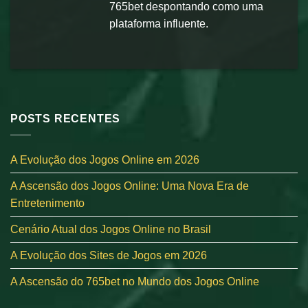
765bet despontando como uma
plataforma influente.
POSTS RECENTES
A Evolução dos Jogos Online em 2026
A Ascensão dos Jogos Online: Uma Nova Era de
Entretenimento
Cenário Atual dos Jogos Online no Brasil
A Evolução dos Sites de Jogos em 2026
A Ascensão do 765bet no Mundo dos Jogos Online