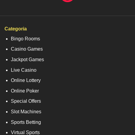
Categoria
Bingo Rooms
Casino Games
Jackpot Games
Live Casino
Online Lottery
Online Poker
Special Offers
Slot Machines
Sports Betting
Virtual Sports