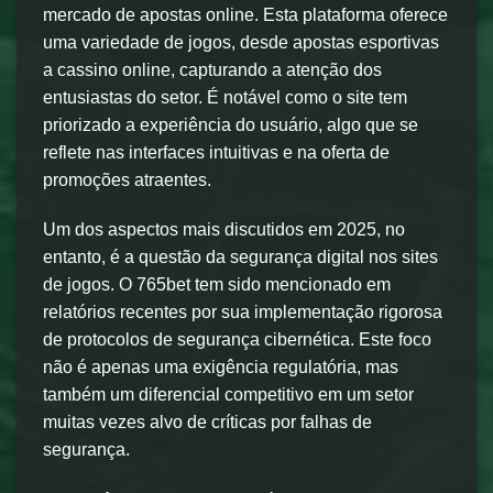
mercado de apostas online. Esta plataforma oferece
uma variedade de jogos, desde apostas esportivas
a cassino online, capturando a atenção dos
entusiastas do setor. É notável como o site tem
priorizado a experiência do usuário, algo que se
reflete nas interfaces intuitivas e na oferta de
promoções atraentes.
Um dos aspectos mais discutidos em 2025, no
entanto, é a questão da segurança digital nos sites
de jogos. O 765bet tem sido mencionado em
relatórios recentes por sua implementação rigorosa
de protocolos de segurança cibernética. Este foco
não é apenas uma exigência regulatória, mas
também um diferencial competitivo em um setor
muitas vezes alvo de críticas por falhas de
segurança.