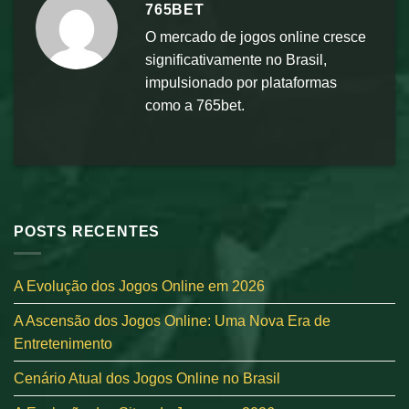
765BET
O mercado de jogos online cresce
significativamente no Brasil,
impulsionado por plataformas
como a 765bet.
POSTS RECENTES
A Evolução dos Jogos Online em 2026
A Ascensão dos Jogos Online: Uma Nova Era de
Entretenimento
Cenário Atual dos Jogos Online no Brasil