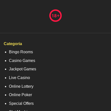
Categoria
Bingo Rooms
Casino Games
Jackpot Games
Live Casino
Online Lottery
Online Poker
Special Offers