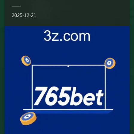
2025-12-21