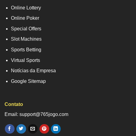
Online Lottery
Online Poker
Special Offers
Slot Machines
Sports Betting
Virtual Sports
Notícias da Empresa
Google Sitemap
Contato
Email: support@765jogo.com