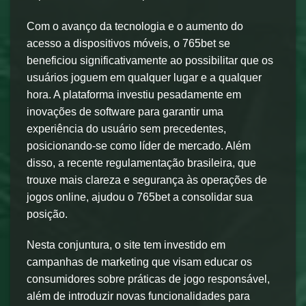
Com o avanço da tecnologia e o aumento do
acesso a dispositivos móveis, o 765bet se
beneficiou significativamente ao possibilitar que os
usuários joguem em qualquer lugar e a qualquer
hora. A plataforma investiu pesadamente em
inovações de software para garantir uma
experiência do usuário sem precedentes,
posicionando-se como líder de mercado. Além
disso, a recente regulamentação brasileira, que
trouxe mais clareza e segurança às operações de
jogos online, ajudou o 765bet a consolidar sua
posição.
Nesta conjuntura, o site tem investido em
campanhas de marketing que visam educar os
consumidores sobre práticas de jogo responsável,
além de introduzir novas funcionalidades para