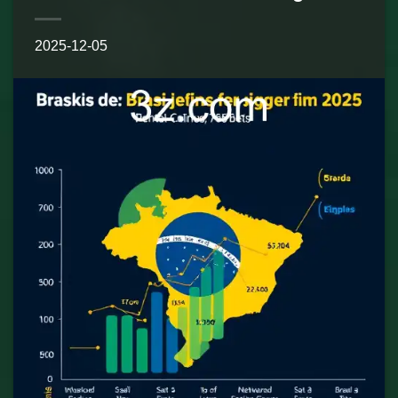
2025-12-05