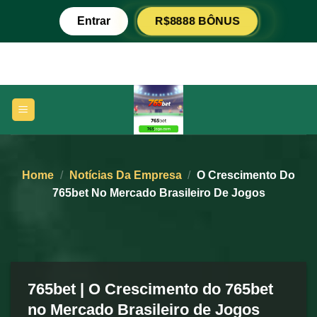
Skip
Entrar
R$8888 BÔNUS
to
content
Home
/
Notícias Da Empresa
/
O Crescimento Do
765bet No Mercado Brasileiro De Jogos
765bet | O Crescimento do 765bet
no Mercado Brasileiro de Jogos